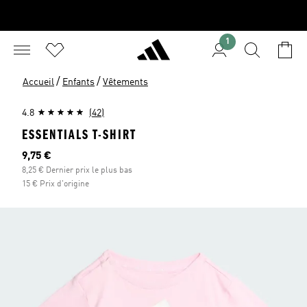
1
/
/
Accueil
Enfants
Vêtements
4.8
(42)
ESSENTIALS T-SHIRT
Prix actuel
9,75 €
8,25 € Dernier prix le plus bas
15 € Prix d'origine