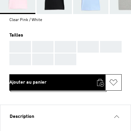
Clear Pink / White
Tailles
AAA
AAA
AAA
AAA
AAA
AAA
AAA
AAA
Ajouter au panier
Description