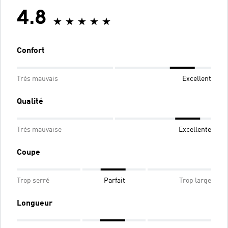
4.8
Confort
Très mauvais
Excellent
Qualité
Très mauvaise
Excellente
Coupe
Trop serré
Parfait
Trop large
Longueur