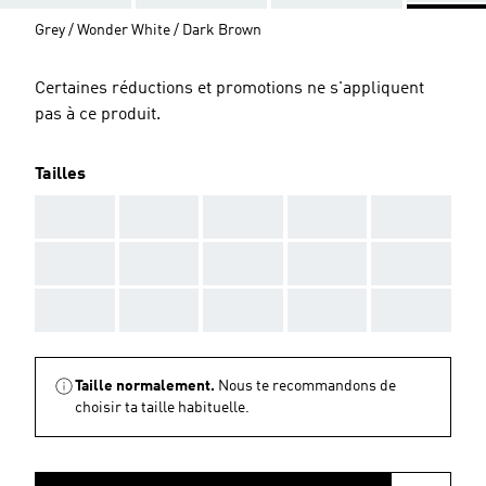
Grey / Wonder White / Dark Brown
Certaines réductions et promotions ne s'appliquent
pas à ce produit.
Tailles
AAA
AAA
AAA
AAA
AAA
AAA
AAA
AAA
AAA
AAA
AAA
AAA
AAA
AAA
AAA
Taille normalement.
Nous te recommandons de
choisir ta taille habituelle.