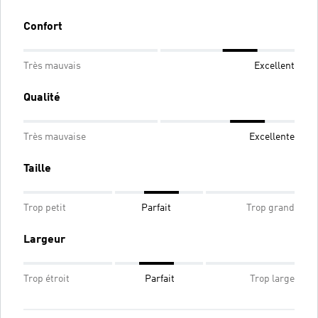
Confort
Très mauvais
Excellent
Qualité
Très mauvaise
Excellente
Taille
Trop petit
Parfait
Trop grand
Largeur
Trop étroit
Parfait
Trop large