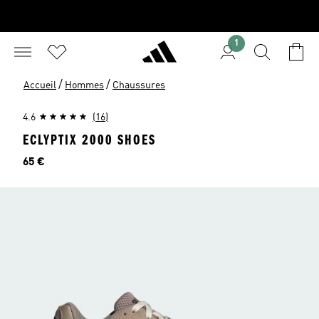
1
/
/
Accueil
Hommes
Chaussures
4.6
(16)
ECLYPTIX 2000 SHOES
Prix
65 €