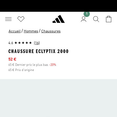
1
/
/
Accueil
Hommes
Chaussures
4.6
(16)
CHAUSSURE ECLYPTIX 2000
Prix en promo
52 €
65 € Dernier prix le plus bas
-20%
Réduction
65 € Prix d'origine