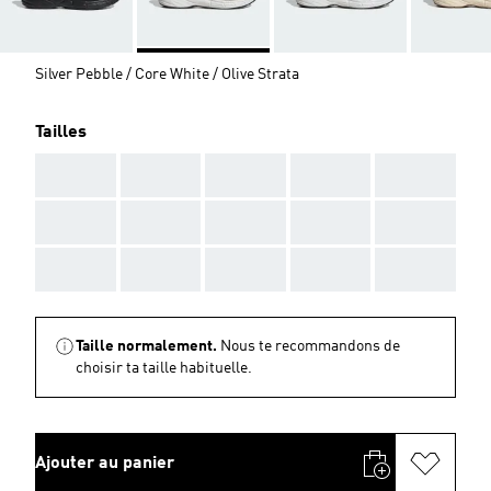
Silver Pebble / Core White / Olive Strata
Tailles
AAA
AAA
AAA
AAA
AAA
AAA
AAA
AAA
AAA
AAA
AAA
AAA
AAA
AAA
AAA
Taille normalement.
Nous te recommandons de
choisir ta taille habituelle.
Ajouter au panier