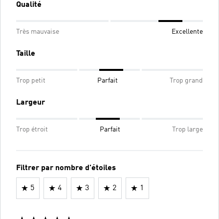
Qualité
Très mauvaise
Excellente
Taille
Trop petit
Parfait
Trop grand
Largeur
Trop étroit
Parfait
Trop large
Filtrer par nombre d'étoiles
5
4
3
2
1