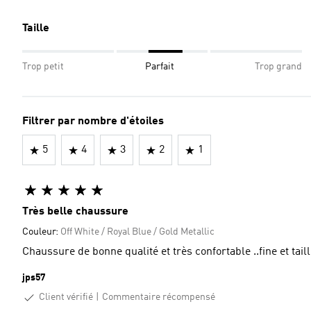
Taille
Trop petit
Parfait
Trop grand
Filtrer par nombre d'étoiles
5
4
3
2
1
Très belle chaussure
Couleur:
Off White / Royal Blue / Gold Metallic
Chaussure de bonne qualité et très confortable ..fine et tai
jps57
Client vérifié
Commentaire récompensé