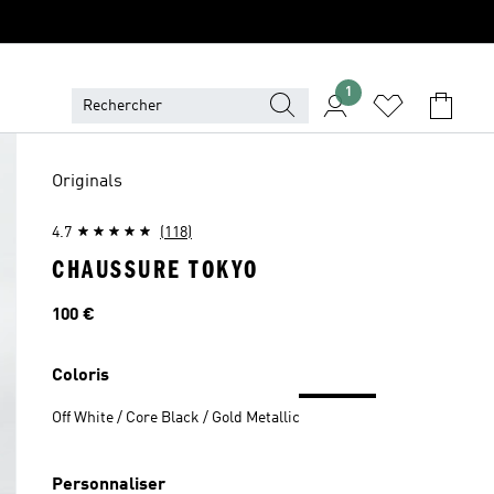
1
Originals
4.7
(118)
CHAUSSURE TOKYO
Prix
100 €
Coloris
Off White / Core Black / Gold Metallic
Personnaliser