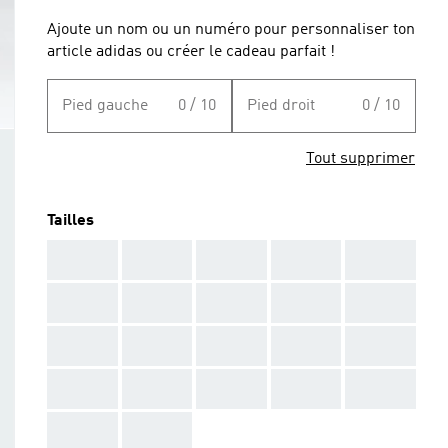
Ajoute un nom ou un numéro pour personnaliser ton
article adidas ou créer le cadeau parfait !
Pied gauche
0 / 10
Pied droit
0 / 10
Tout supprimer
Tailles
AAA
AAA
AAA
AAA
AAA
AAA
AAA
AAA
AAA
AAA
AAA
AAA
AAA
AAA
AAA
AAA
AAA
AAA
AAA
AAA
AAA
AAA