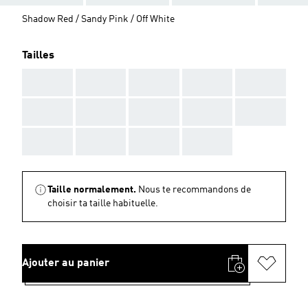
Shadow Red / Sandy Pink / Off White
Tailles
AAA
AAA
AAA
AAA
AAA
AAA
AAA
AAA
AAA
AAA
AAA
AAA
AAA
AAA
Taille normalement.
Nous te recommandons de
choisir ta taille habituelle.
Ajouter au panier