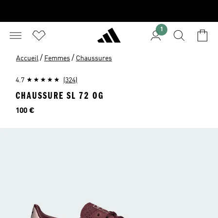
1
/
/
Accueil
Femmes
Chaussures
4.7
(324)
CHAUSSURE SL 72 OG
Prix
100 €