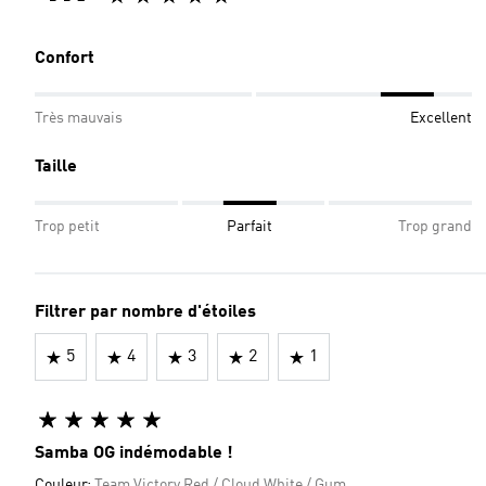
Confort
Très mauvais
Excellent
Taille
Trop petit
Parfait
Trop grand
Filtrer par nombre d'étoiles
5
4
3
2
1
Samba OG indémodable !
Couleur:
Team Victory Red / Cloud White / Gum