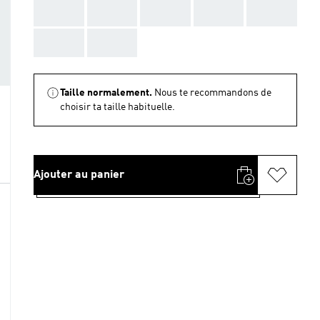
AAA
AAA
AAA
AAA
AAA
AAA
AAA
Taille normalement.
Nous te recommandons de
choisir ta taille habituelle.
Ajouter au panier