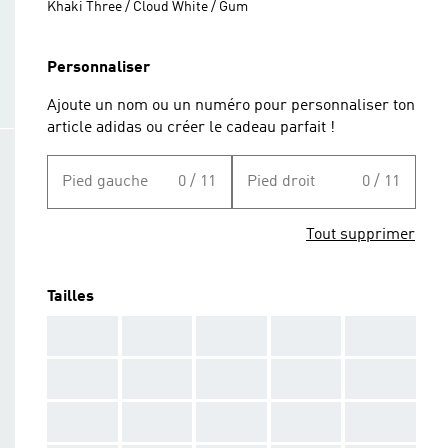
Khaki Three / Cloud White / Gum
Personnaliser
Ajoute un nom ou un numéro pour personnaliser ton
article adidas ou créer le cadeau parfait !
Pied gauche
0 / 11
Pied droit
0 / 11
Tout supprimer
Tailles
AAA
AAA
AAA
AAA
AAA
AAA
AAA
AAA
AAA
AAA
AAA
AAA
AAA
AAA
AAA