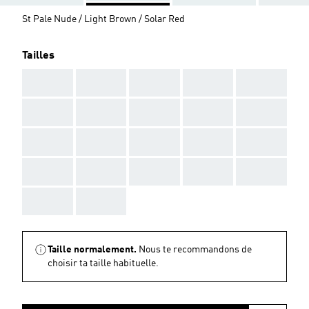
St Pale Nude / Light Brown / Solar Red
Tailles
AAA
AAA
AAA
AAA
AAA
AAA
AAA
AAA
AAA
AAA
AAA
AAA
AAA
AAA
AAA
AAA
AAA
AAA
AAA
AAA
AAA
AAA
Taille normalement.
Nous te recommandons de
choisir ta taille habituelle.