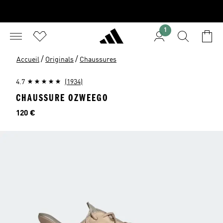
1
/
/
Accueil
Originals
Chaussures
4.7
(1934)
CHAUSSURE OZWEEGO
Prix
120 €