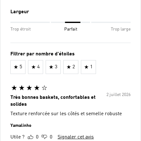
Largeur
Trop étroit
Parfait
Trop large
Filtrer par nombre d'étoiles
5
4
3
2
1
2 juillet 2026
Très bonnes baskets, confortables et
solides
Texture renforcée sur les côtés et semelle robuste
Yamalinho
Utile ?
0
0
Signaler cet avis