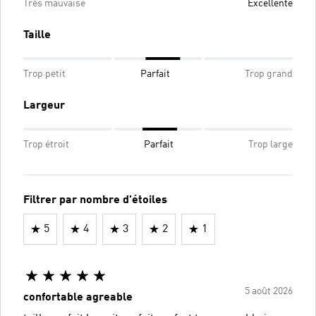
Très mauvaise
Excellente
Taille
Trop petit
Parfait
Trop grand
Largeur
Trop étroit
Parfait
Trop large
Filtrer par nombre d'étoiles
5
4
3
2
1
5 août 2026
confortable agreable