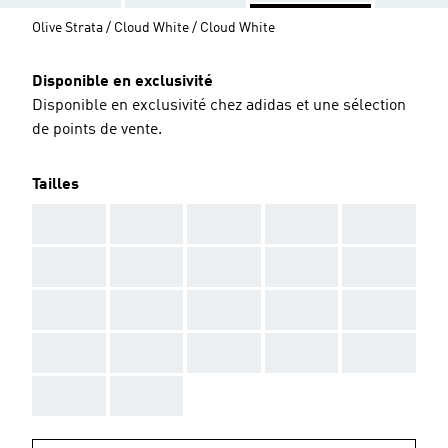
Olive Strata / Cloud White / Cloud White
Disponible en exclusivité
Disponible en exclusivité chez adidas et une sélection
de points de vente.
Tailles
AAA
AAA
AAA
AAA
AAA
AAA
AAA
AAA
AAA
AAA
AAA
AAA
AAA
AAA
AAA
AAA
AAA
AAA
AAA
AAA
AAA
AAA