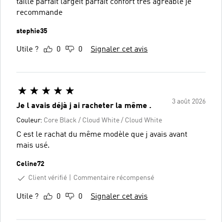
taille parfait largeit parfait confort tres agreable je
recommande
stephie35
Utile ?
0
0
Signaler cet avis
3 août 2026
Je l avais déjà j ai racheter la même .
Couleur:
Core Black / Cloud White / Cloud White
C est le rachat du même modèle que j avais avant
mais usé.
Celine72
Client vérifié
Commentaire récompensé
Utile ?
0
0
Signaler cet avis