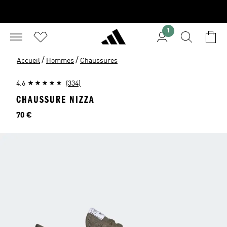
1
/
/
Accueil
Hommes
Chaussures
4.6
(334)
CHAUSSURE NIZZA
Prix
70 €