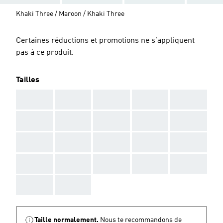
Khaki Three / Maroon / Khaki Three
Certaines réductions et promotions ne s'appliquent
pas à ce produit.
Tailles
AAA
AAA
AAA
AAA
AAA
AAA
AAA
AAA
AAA
AAA
AAA
AAA
AAA
AAA
AAA
AAA
AAA
AAA
AAA
AAA
AAA
AAA
Taille normalement.
Nous te recommandons de