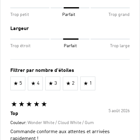
Trop petit
Parfait
Trop grand
Largeur
Trop étroit
Parfait
Trop large
Filtrer par nombre d'étoiles
5
4
3
2
1
5 août 2026
Top
Couleur:
Wonder White / Cloud White / Gum
Commande conforme aux attentes et arrivées
rapidement !