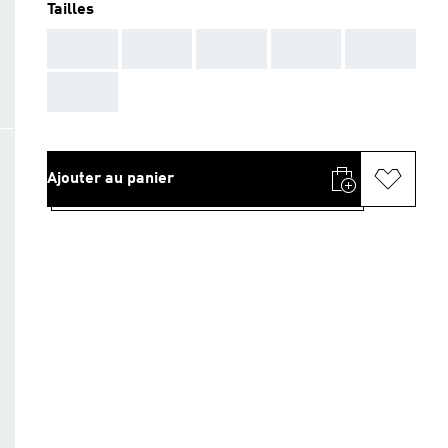
Tailles
AAA
AAA
AAA
AAA
AAA
AAA
Ajouter au panier