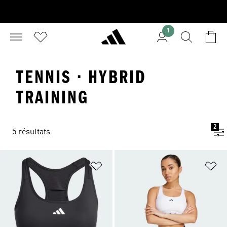
1
TENNIS · HYBRID
TRAINING
2
5 résultats
Ajouter à la Liste de produits favor
Aj