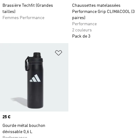
Brassière Techfit (Grandes
Chaussettes matelassées
tailles)
Performance Grip CLIMACOOL (3
Femmes Performance
paires)
Performance
2 couleurs
Pack de 3
Ajouter à la Liste de produits favor
Prix
25 €
Gourde métal bouchon
dévissable 0,6 L