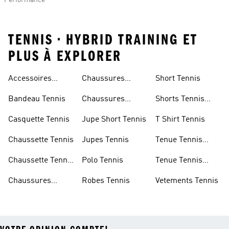
Performance
TENNIS • HYBRID TRAINING ET
PLUS À EXPLORER
Accessoires
Chaussures
Short Tennis
Tennis
Tennis Femme
Bandeau Tennis
Chaussures
Shorts Tennis
Tennis Homme
Homme
Casquette Tennis
Jupe Short Tennis
T Shirt Tennis
Chaussette Tennis
Jupes Tennis
Tenue Tennis
Femme
Chaussette Tennis
Polo Tennis
Tenue Tennis
Homme
Homme
Chaussures
Robes Tennis
Vetements Tennis
Tennis