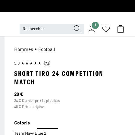
1
Hommes • Football
5.0
(73)
SHORT TIRO 24 COMPETITION
MATCH
Prix actuel
28 €
24 € Dernier prix le plus bas
40 € Prix d'origine
Coloris
Team Navy Blue 2