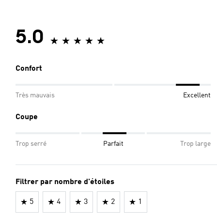
5.0
Confort
Très mauvais
Excellent
Coupe
Trop serré
Parfait
Trop large
Filtrer par nombre d'étoiles
5
4
3
2
1