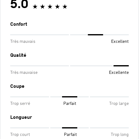
5.0
Confort
Très mauvais
Excellent
Qualité
Très mauvaise
Excellente
Coupe
Trop serré
Parfait
Trop large
Longueur
Trop court
Parfait
Trop long