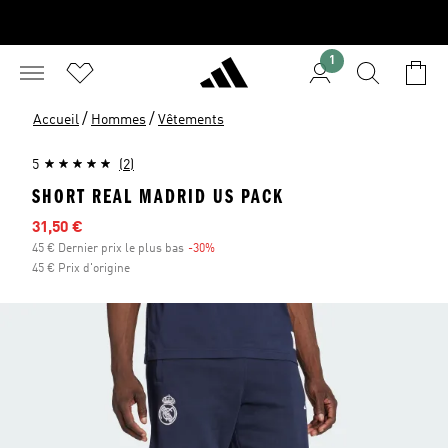
1
/
/
Accueil
Hommes
Vêtements
5
(2)
SHORT REAL MADRID US PACK
Prix en promo
31,50 €
45 € Dernier prix le plus bas
-30%
Réduction
45 € Prix d'origine