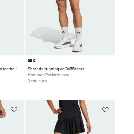
Prix
50 €
n football
Short de running adi365Breeze
Hommes Performance
3 couleurs
is
Ajouter à la Liste de produits favoris
Ajouter à la