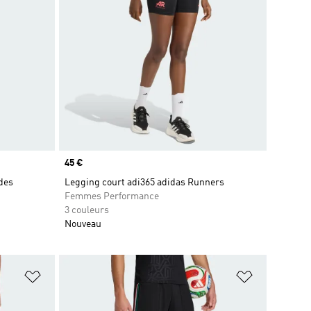
Prix
45 €
des
Legging court adi365 adidas Runners
Femmes Performance
3 couleurs
Nouveau
is
Ajouter à la Liste de produits favoris
Ajouter à la