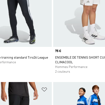
Prix
75 €
 training standard Tiro26 League
ENSEMBLE DE TENNIS SHORT CU
rformance
CLIMACOOL
Hommes Performance
2 couleurs
ste de produits favoris
Ajouter à la Liste de produits favor