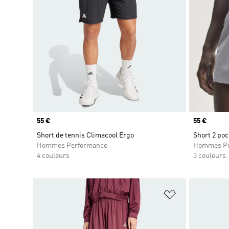
Prix
55 €
Prix
55 €
Short de tennis Climacool Ergo
Short 2 po
Hommes Performance
Hommes Pe
4 couleurs
3 couleurs
Ajouter à la Li