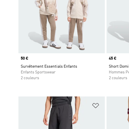
Prix
50 €
Prix
45 €
Survêtement Essentials Enfants
Short Domic
Enfants Sportswear
Hommes Pe
2 couleurs
2 couleurs
Ajouter à la Li