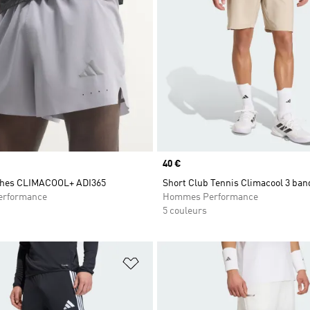
Prix
40 €
ches CLIMACOOL+ ADI365
Short Club Tennis Climacool 3 ban
rformance
Hommes Performance
5 couleurs
ste de produits favoris
Ajouter à la Liste de produits favor