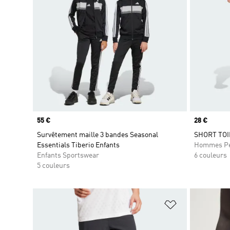
Prix
55 €
Prix
28 €
Survêtement maille 3 bandes Seasonal
SHORT TOI
Essentials Tiberio Enfants
Hommes Pe
Enfants Sportswear
6 couleurs
5 couleurs
Ajouter à la Li