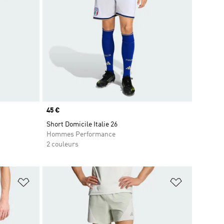
Prix
45 €
Short Domicile Italie 26
Hommes Performance
2 couleurs
is
Ajouter à la Liste de produits favoris
Ajouter à la