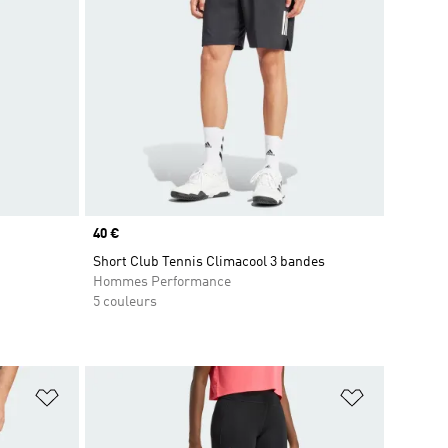
Prix
40 €
Short Club Tennis Climacool 3 bandes
Hommes Performance
5 couleurs
is
Ajouter à la Liste de produits favoris
Ajouter à la