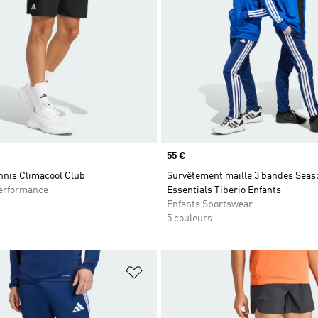
Prix
55 €
nnis Climacool Club
Survêtement maille 3 bandes Seas
rformance
Essentials Tiberio Enfants
Enfants Sportswear
5 couleurs
ste de produits favoris
Ajouter à la Liste de produits favor