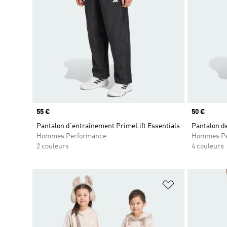
Prix
55 €
Prix
50 €
Pantalon d’entraînement PrimeLift Essentials
Pantalon de
Hommes Performance
Hommes Pe
2 couleurs
4 couleurs
Ajouter à la Li