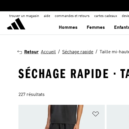
trouver un magasin
aide
commandes et retours
cartes cadeaux
dev
Hommes
Femmes
Enfant
Retour
Accueil
Séchage rapide
Taille mi-haut
SÉCHAGE RAPIDE · T
227 résultats
Ajouter à la Li