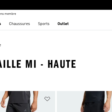
iens membre
s
Chaussures
Sports
Outlet
e
AILLE MI - HAUTE
ste de produits favoris
Ajouter à la Liste de produits favor