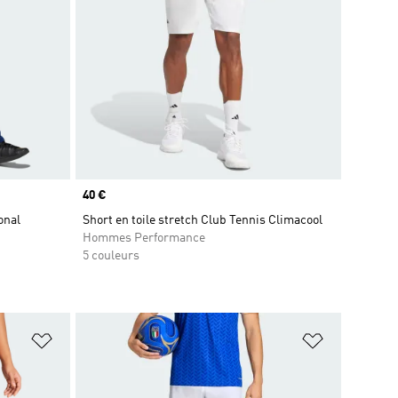
Prix
40 €
onal
Short en toile stretch Club Tennis Climacool
Hommes Performance
5 couleurs
is
Ajouter à la Liste de produits favoris
Ajouter à la