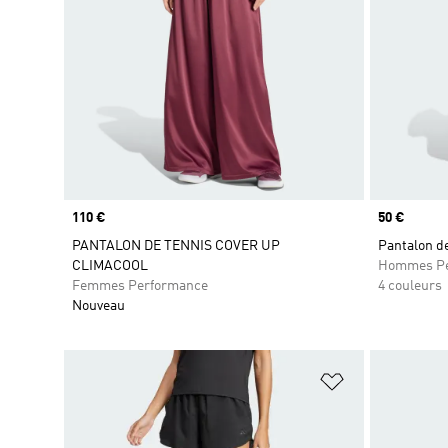
Prix
110 €
Prix
50 €
PANTALON DE TENNIS COVER UP
Pantalon de
CLIMACOOL
Hommes Pe
Femmes Performance
4 couleurs
Nouveau
Ajouter à la Li