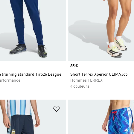
Prix
65 €
 training standard Tiro26 League
Short Terrex Xperior CLIMA365
rformance
Hommes TERREX
4 couleurs
ste de produits favoris
Ajouter à la Liste de produits favor