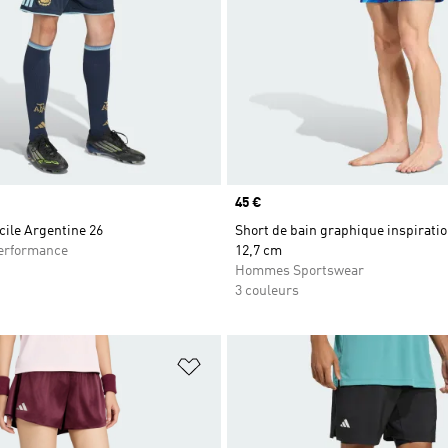
Prix
45 €
ile Argentine 26
Short de bain graphique inspiratio
rformance
12,7 cm
Hommes Sportswear
3 couleurs
ste de produits favoris
Ajouter à la Liste de produits favor