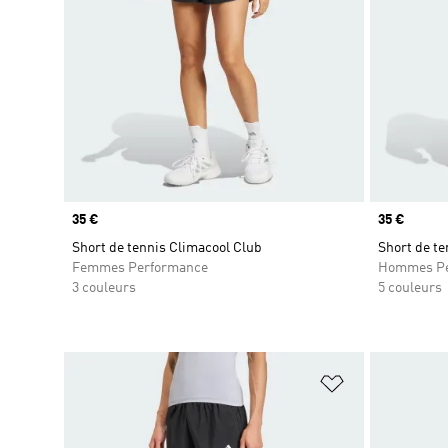
Prix
35 €
Prix
35 €
Short de tennis Climacool Club
Short de te
Femmes Performance
Hommes Pe
3 couleurs
5 couleurs
Ajouter à la Li