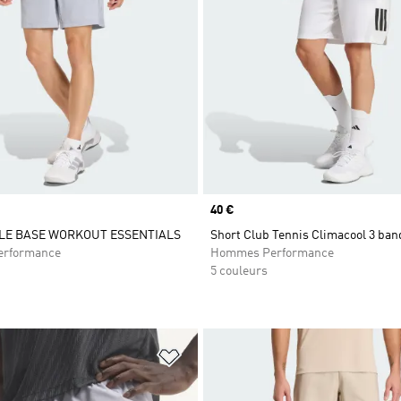
Prix
40 €
LE BASE WORKOUT ESSENTIALS
Short Club Tennis Climacool 3 ban
rformance
Hommes Performance
5 couleurs
ste de produits favoris
Ajouter à la Liste de produits favor