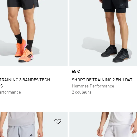
Prix
65 €
TRAINING 3 BANDES TECH
SHORT DE TRAINING 2 EN 1 D4T
LS
Hommes Performance
rformance
2 couleurs
ste de produits favoris
Ajouter à la Liste de produits favor