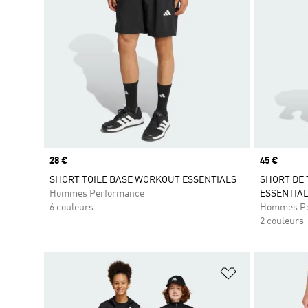
Prix
28 €
Prix
45 €
SHORT TOILE BASE WORKOUT ESSENTIALS
SHORT DE 
Hommes Performance
ESSENTIA
6 couleurs
Hommes Pe
2 couleurs
Ajouter à la Li