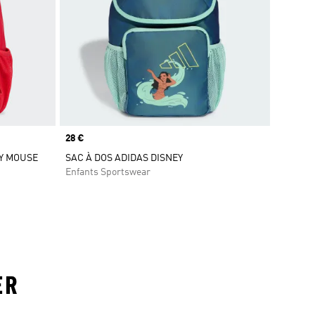
Prix
28 €
EY MOUSE
SAC À DOS ADIDAS DISNEY
Enfants Sportswear
ER