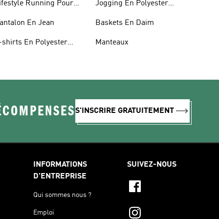
ifestyle Running Pour
Jogging En Polyester
emmes
Recyclé
antalon En Jean
Baskets En Daim
-shirts En Polyester
Manteaux
ecyclé
RÉCOMPENSES
S'INSCRIRE GRATUITEMENT
INFORMATIONS
SUIVEZ-NOUS
D'ENTREPRISE
Qui sommes nous ?
Emploi