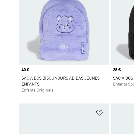
Prix
40 €
Prix
28 €
SAC À DOS BISOUNOURS ADIDAS JEUNES
SAC À DOS
ENFANTS
Enfants Sp
Enfants Originals
Ajouter à la Li