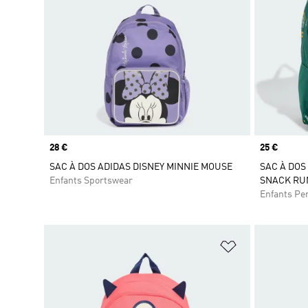
Prix
28 €
Prix
25 €
SAC À DOS ADIDAS DISNEY MINNIE MOUSE
SAC À DOS
Enfants Sportswear
SNACK RU
Enfants Pe
Ajouter à la Li