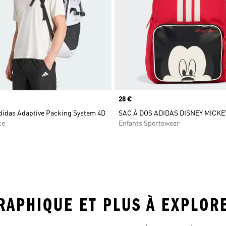
Prix
28 €
adidas Adaptive Packing System 4D
SAC À DOS ADIDAS DISNEY MICK
ce
Enfants Sportswear
GRAPHIQUE ET PLUS À EXPLOR