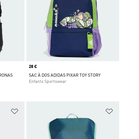
Prix
28 €
TRONAS
SAC À DOS ADIDAS PIXAR TOY STORY
Enfants Sportswear
is
Ajouter à la Liste de produits favoris
Ajouter à la