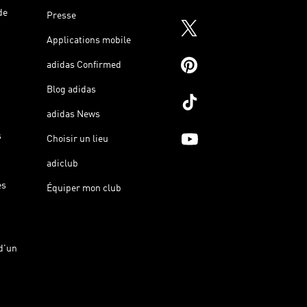
de
Presse
Applications mobile
adidas Confirmed
Blog adidas
adidas News
s
Choisir un lieu
adiclub
es
Équiper mon club
d'un