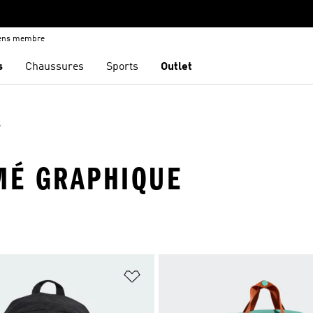
iens membre
s
Chaussures
Sports
Outlet
e
IMÉ GRAPHIQUE
ste de produits favoris
Ajouter à la Liste de produits favor