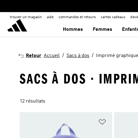
trouver un magasin
aide
commandes et retours
cartes cadeaux
dev
Hommes
Femmes
Enfant
Retour
Accueil
Sacs à dos
Imprimé graphiqu
SACS À DOS · IMPR
12 résultats
Ajouter à la Li