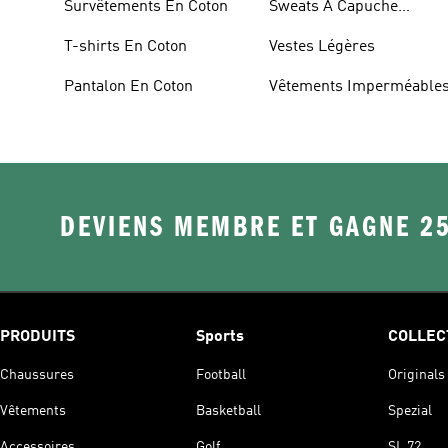
Survêtements En Coton
Sweats À Capuche
Sherpas
T-shirts En Coton
Vestes Légères
Pantalon En Coton
Vêtements Imperméable
DEVIENS MEMBRE ET GAGNE 2
PRODUITS
Sports
COLLEC
Chaussures
Football
Originals
Vêtements
Basketball
Spezial
Accessoires
Golf
SL 72