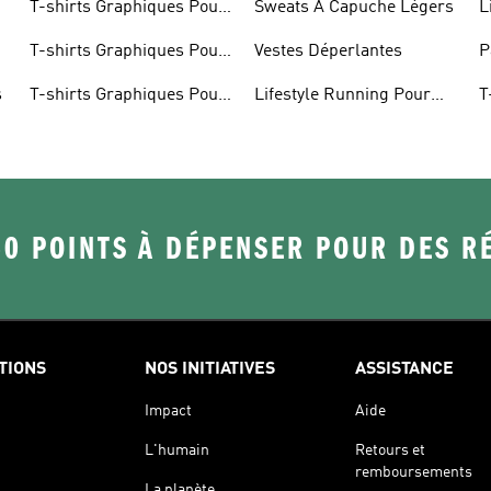
T-shirts Graphiques Pour
Sweats À Capuche Légers
L
Hommes
F
T-shirts Graphiques Pour
Vestes Déperlantes
P
Femmes
s
T-shirts Graphiques Pour
Lifestyle Running Pour
T
Enfants
Hommes
R
50 POINTS À DÉPENSER POUR DES 
TIONS
NOS INITIATIVES
ASSISTANCE
Impact
Aide
L'humain
Retours et
remboursements
La planète