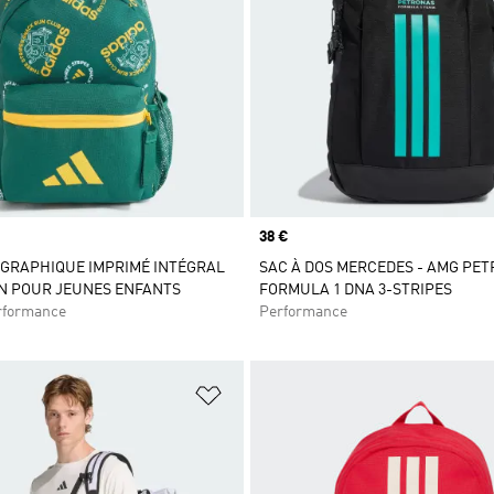
Prix
38 €
 GRAPHIQUE IMPRIMÉ INTÉGRAL
SAC À DOS MERCEDES - AMG PE
N POUR JEUNES ENFANTS
FORMULA 1 DNA 3-STRIPES
rformance
Performance
ste de produits favoris
Ajouter à la Liste de produits favor