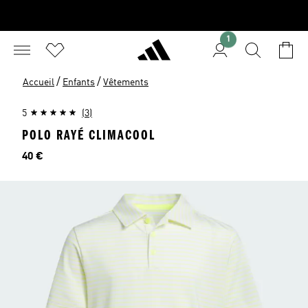
1
/
/
Accueil
Enfants
Vêtements
5
(3)
POLO RAYÉ CLIMACOOL
Prix
40 €