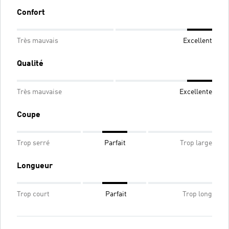
Confort
Très mauvais
Excellent
Qualité
Très mauvaise
Excellente
Coupe
Trop serré
Parfait
Trop large
Longueur
Trop court
Parfait
Trop long