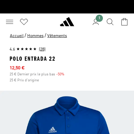
1
/
/
Accueil
Hommes
Vêtements
4.6
(28)
POLO ENTRADA 22
Prix en promo
12,50 €
25 € Dernier prix le plus bas
-50%
Réduction
25 € Prix d'origine