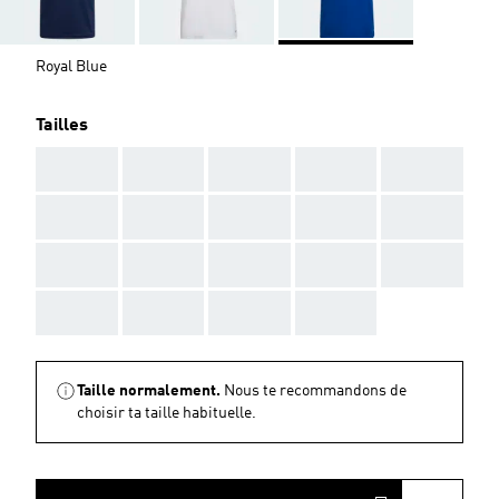
Royal Blue
Tailles
AAA
AAA
AAA
AAA
AAA
AAA
AAA
AAA
AAA
AAA
AAA
AAA
AAA
AAA
AAA
AAA
AAA
AAA
AAA
Taille normalement.
Nous te recommandons de
choisir ta taille habituelle.