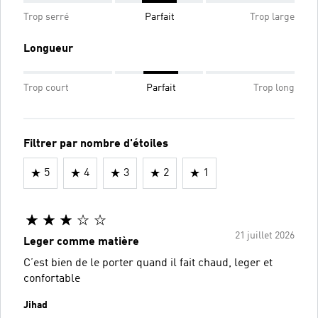
Trop serré
Parfait
Trop large
Longueur
Trop court
Parfait
Trop long
Filtrer par nombre d'étoiles
5
4
3
2
1
21 juillet 2026
Leger comme matière
C’est bien de le porter quand il fait chaud, leger et
confortable
Jihad