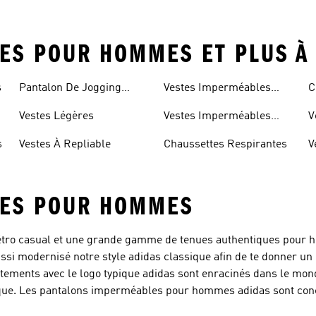
ES POUR HOMMES ET PLUS À
s
Pantalon De Jogging
Vestes Imperméables
C
Léger
Pour Hommes
R
Vestes Légères
Vestes Imperméables
V
Pour Femmes
s
Vestes À Repliable
Chaussettes Respirantes
V
LES POUR HOMMES
 rétro casual et une grande gamme de tenues authentiques pour 
ssi modernisé notre style adidas classique afin de te donner un 
ements avec le logo typique adidas sont enracinés dans le mond
unique. Les pantalons imperméables pour hommes adidas sont con