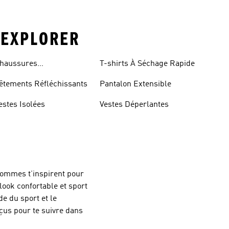
 EXPLORER
haussures
T-shirts À Séchage Rapide
éfléchissantes
êtements Réfléchissants
Pantalon Extensible
estes Isolées
Vestes Déperlantes
hommes t’inspirent pour
look confortable et sport
e du sport et le
çus pour te suivre dans