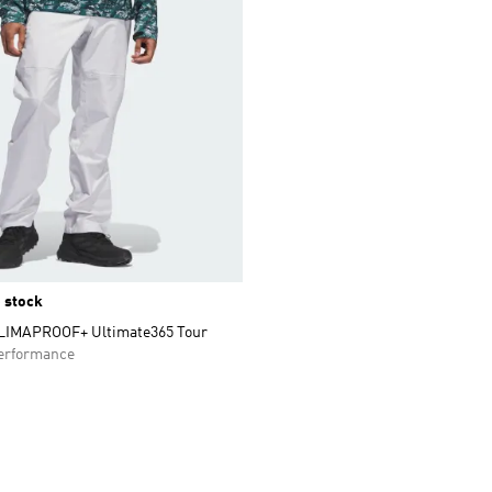
 stock
LIMAPROOF+ Ultimate365 Tour
rformance