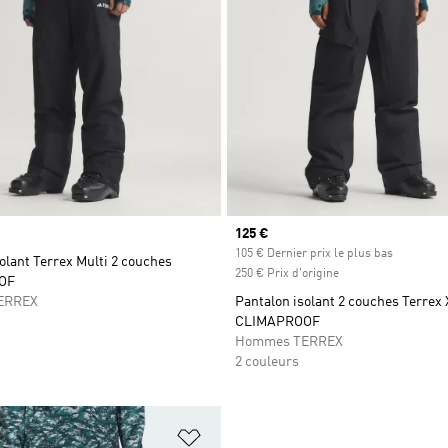
Prix actuel
125 €
105 € Dernier prix le plus bas
olant Terrex Multi 2 couches
250 € Prix d'origine
OF
ERREX
Pantalon isolant 2 couches Terrex 
CLIMAPROOF
Hommes TERREX
2 couleurs
ste de produits favoris
Ajouter à la Liste de produits favor