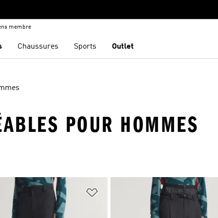
iens membre
s
Chaussures
Sports
Outlet
mmes
ÉABLES POUR HOMMES
ste de produits favoris
Ajouter à la Liste de produits favor