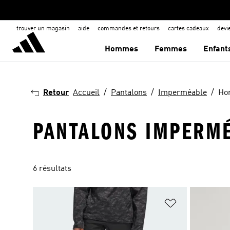
trouver un magasin
aide
commandes et retours
cartes cadeaux
dev
Hommes
Femmes
Enfant
Retour
Accueil
Pantalons
Imperméable
Ho
PANTALONS IMPERM
6 résultats
Ajouter à la Li