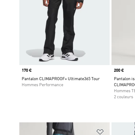
Prix
170 €
Prix
200 €
Pantalon CLIMAPROOF+ Ultimate365 Tour
Pantalon is
Hommes Performance
CLIMAPRO
Hommes T
2 couleurs
Ajouter à la Li