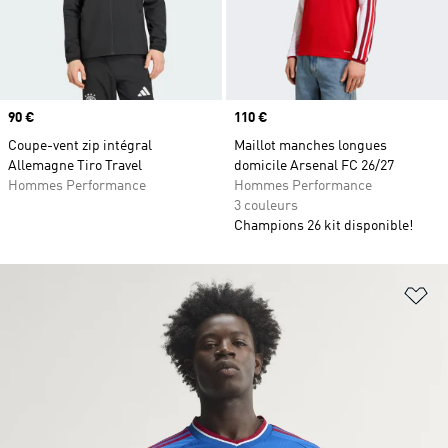
Prix
90 €
Prix
110 €
Coupe-vent zip intégral
Maillot manches longues
Allemagne Tiro Travel
domicile Arsenal FC 26/27
Hommes Performance
Hommes Performance
3 couleurs
Champions 26 kit disponible!
Aj