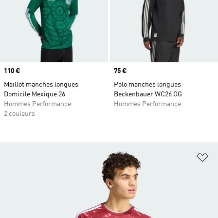
Prix
110 €
Prix
75 €
Maillot manches longues
Polo manches longues
Domicile Mexique 26
Beckenbauer WC26 OG
Hommes Performance
Hommes Performance
2 couleurs
Aj