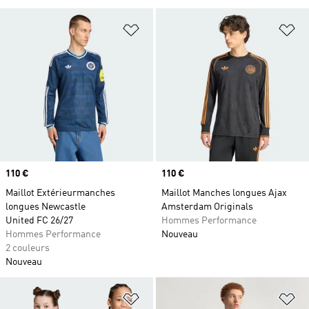
Ajouter à la Liste de produits favor
Aj
Prix
110 €
Prix
110 €
Maillot Extérieurmanches
Maillot Manches longues Ajax
longues Newcastle
Amsterdam Originals
United FC 26/27
Hommes Performance
Hommes Performance
Nouveau
2 couleurs
Nouveau
Ajouter à la Liste de produits favor
Aj