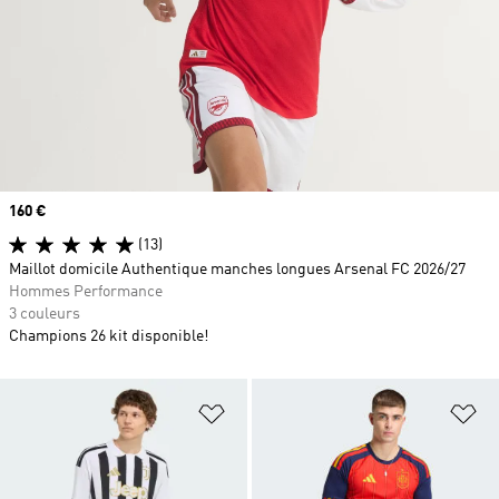
Prix
160 €
(13)
Maillot domicile Authentique manches longues Arsenal FC 2026/27
Hommes Performance
3 couleurs
Champions 26 kit disponible!
Ajouter à la Liste de produits favor
Aj