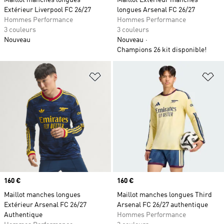
Maillot manches longues
Maillot Extérieur manches
Extérieur Liverpool FC 26/27
longues Arsenal FC 26/27
Hommes Performance
Hommes Performance
3 couleurs
3 couleurs
Nouveau
Nouveau
Champions 26 kit disponible!
Ajouter à la Liste de produits favor
Aj
Prix
160 €
Prix
160 €
Maillot manches longues
Maillot manches longues Third
Extérieur Arsenal FC 26/27
Arsenal FC 26/27 authentique
Authentique
Hommes Performance