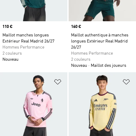
Prix
110 €
Prix
160 €
Maillot manches longues
Maillot authentique à manches
Extérieur Real Madrid 26/27
longues Extérieur Real Madrid
Hommes Performance
26/27
2 couleurs
Hommes Performance
Nouveau
2 couleurs
Nouveau
Maillot des joueurs
Ajouter à la Liste de produits favor
Aj