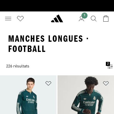
1
MANCHES LONGUES ·
FOOTBALL
2
226 résultats
Ajouter à la Liste de produits favor
Aj