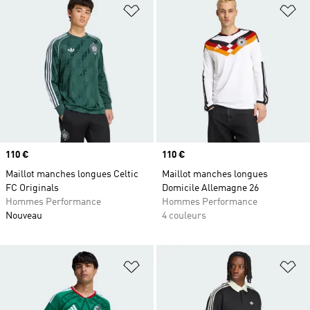
Ajouter à la Liste de produits favor
Aj
Prix
110 €
Prix
110 €
Maillot manches longues Celtic
Maillot manches longues
FC Originals
Domicile Allemagne 26
Hommes Performance
Hommes Performance
Nouveau
4 couleurs
Ajouter à la Liste de produits favor
Aj