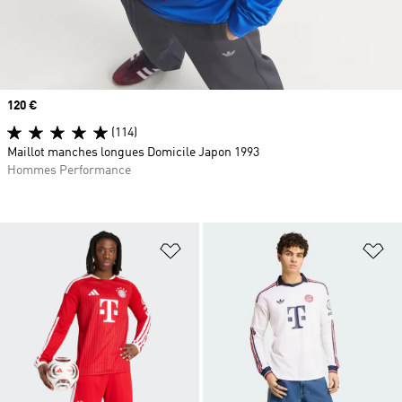
Prix
120 €
(114)
Maillot manches longues Domicile Japon 1993
Hommes Performance
Ajouter à la Liste de produits favor
Aj