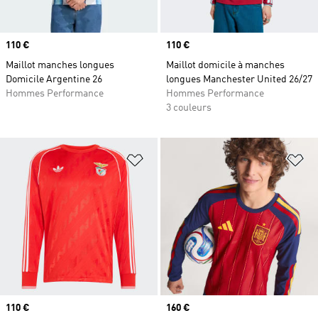
Prix
110 €
Prix
110 €
Maillot manches longues
Maillot domicile à manches
Domicile Argentine 26
longues Manchester United 26/27
Hommes Performance
Hommes Performance
3 couleurs
Ajouter à la Liste de produits favor
Aj
Prix
110 €
Prix
160 €