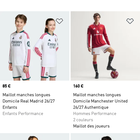
Ajouter à la Liste de produits favor
Aj
Prix
85 €
Prix
160 €
Maillot manches longues
Maillot manches longues
Domicile Real Madrid 26/27
Domicile Manchester United
Enfants
26/27 Authentique
Enfants Performance
Hommes Performance
2 couleurs
Maillot des joueurs