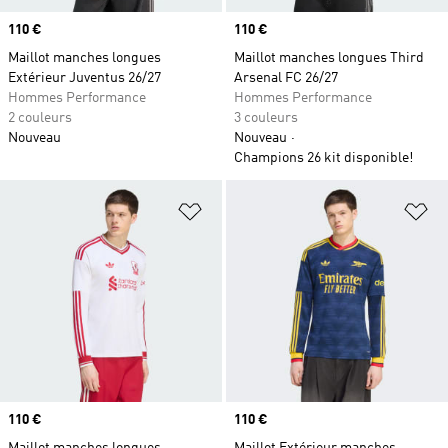
Prix
110 €
Prix
110 €
Maillot manches longues
Maillot manches longues Third
Extérieur Juventus 26/27
Arsenal FC 26/27
Hommes Performance
Hommes Performance
2 couleurs
3 couleurs
Nouveau
Nouveau
Champions 26 kit disponible!
Ajouter à la Liste de produits favor
Aj
Prix
110 €
Prix
110 €