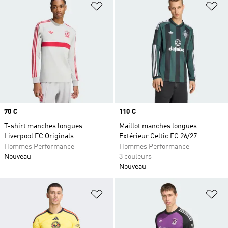
Ajouter à la Liste de produits favor
Aj
Prix
70 €
Prix
110 €
T-shirt manches longues
Maillot manches longues
Liverpool FC Originals
Extérieur Celtic FC 26/27
Hommes Performance
Hommes Performance
Nouveau
3 couleurs
Nouveau
Ajouter à la Liste de produits favor
Aj