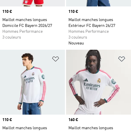
Prix
110 €
Prix
110 €
Maillot manches longues
Maillot manches longues
Domicile FC Bayern 2026/27
Extérieur FC Bayern 26/27
Hommes Performance
Hommes Performance
3 couleurs
3 couleurs
Nouveau
Ajouter à la Liste de produits favor
Aj
Prix
110 €
Prix
160 €
Maillot manches longues
Maillot manches longues