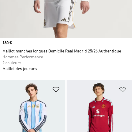
Prix
160 €
Maillot manches longues Domicile Real Madrid 25/26 Authentique
Hommes Performance
2 couleurs
Maillot des joueurs
Ajouter à la Liste de produits favor
Aj