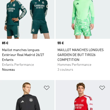
Prix
85 €
Prix
55 €
Maillot manches longues
MAILLOT MANCHES LONGUES
Extérieur Real Madrid 26/27
GARDIEN DE BUT TIRO26
Enfants
COMPETITION
Enfants Performance
Hommes Performance
Nouveau
3 couleurs
Ajouter à la Liste de produits favor
Aj