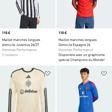
Prix
110 €
Prix
110 €
Maillot manches longues
Maillot manches longues
domicile Juventus 26/27
Domicile Espagne 26
Hommes Performance
Hommes Performance
2 couleurs
Disponible avec un graphisme
spécial Champions du Monde!
Ajouter à la Liste de produits favor
Aj