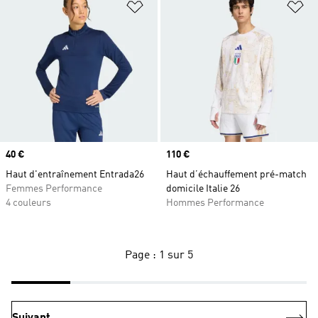
Ajouter à la Liste de produits favor
Aj
Prix
40 €
Prix
110 €
Haut d'entraînement Entrada26
Haut d’échauffement pré-match
Femmes Performance
domicile Italie 26
4 couleurs
Hommes Performance
Page : 1 sur 5