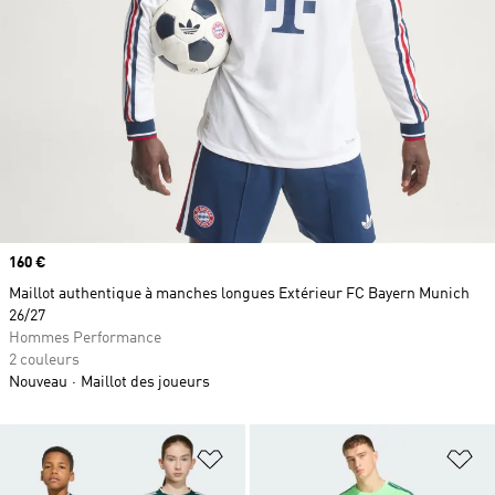
Prix
160 €
Maillot authentique à manches longues Extérieur FC Bayern Munich
26/27
Hommes Performance
2 couleurs
Nouveau
Maillot des joueurs
Ajouter à la Liste de produits favor
Aj