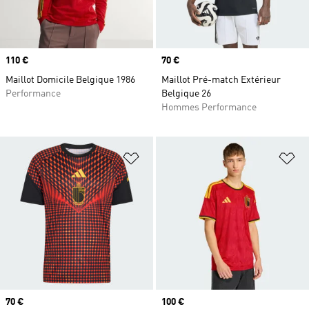
Prix
110 €
Prix
70 €
Maillot Domicile Belgique 1986
Maillot Pré-match Extérieur
Performance
Belgique 26
Hommes Performance
Ajouter à la Liste de produits favor
Aj
Prix
70 €
Prix
100 €