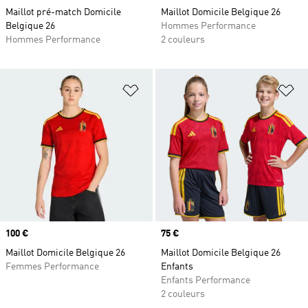
Maillot pré-match Domicile
Maillot Domicile Belgique 26
Belgique 26
Hommes Performance
Hommes Performance
2 couleurs
Ajouter à la Liste de produits favor
Aj
Prix
100 €
Prix
75 €
Maillot Domicile Belgique 26
Maillot Domicile Belgique 26
Femmes Performance
Enfants
Enfants Performance
2 couleurs