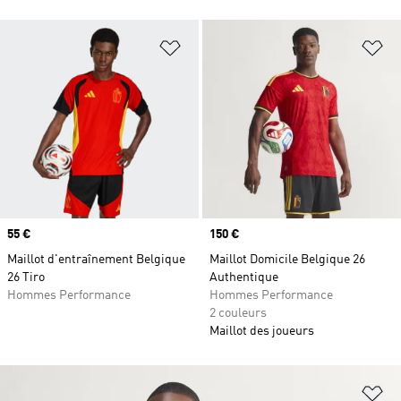
Ajouter à la Liste de produits favor
Aj
Prix
55 €
Prix
150 €
Maillot d'entraînement Belgique
Maillot Domicile Belgique 26
26 Tiro
Authentique
Hommes Performance
Hommes Performance
2 couleurs
Maillot des joueurs
Aj