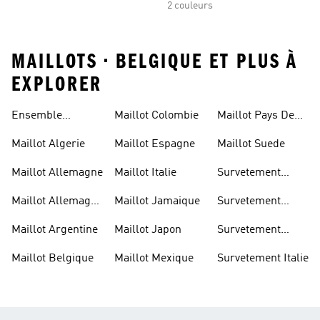
2 couleurs
MAILLOTS • BELGIQUE ET PLUS À
EXPLORER
Ensemble
Maillot Colombie
Maillot Pays De
Allemagne
Galles
Maillot Algerie
Maillot Espagne
Maillot Suede
Maillot Allemagne
Maillot Italie
Survetement
Allemagne
Maillot Allemagne
Maillot Jamaique
Survetement
Enfant
Belgique
Maillot Argentine
Maillot Japon
Survetement
Espagne
Maillot Belgique
Maillot Mexique
Survetement Italie