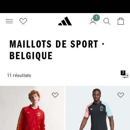
1
MAILLOTS DE SPORT ·
BELGIQUE
2
11 résultats
Ajouter à la Liste de produits favor
Aj