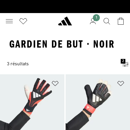
1
GARDIEN DE BUT · NOIR
2
3 résultats
Ajouter à la Liste de produits favor
Aj