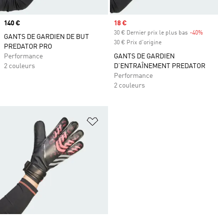
Prix
140 €
Prix soldé
18 €
30 € Dernier prix le plus bas
-40%
Rabai
GANTS DE GARDIEN DE BUT
30 € Prix d'origine
PREDATOR PRO
Performance
GANTS DE GARDIEN
2 couleurs
D’ENTRAÎNEMENT PREDATOR
Performance
2 couleurs
Ajouter à la Liste de produits favor