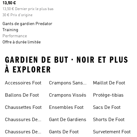
Prix actuel
13,50 €
13,50 € Dernier prix le plus bas
30 € Prix d'origine
Gants de gardien Predator
Training
Performance
Offre à durée limitée
GARDIEN DE BUT • NOIR ET PLUS
À EXPLORER
Accessoires Foot
Crampons Sans
Maillot De Foot
Lacets
Ballons De Foot
Crampons Vissés
Protège-tibias
Chaussettes Foot
Ensembles Foot
Sacs De Foot
Chaussures De
Gant De Gardiens
Shorts De Foot
Foot
Chaussures De
Gants De Foot
Survetement Foot