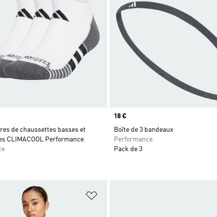
Prix
18 €
ires de chaussettes basses et
Boîte de 3 bandeaux
es CLIMACOOL Performance
Performance
ce
Pack de 3
ste de produits favoris
Ajouter à la Liste de produits favor