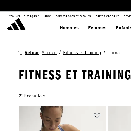
trouver un magasin
aide
commandes et retours
cartes cadeaux
dev
Hommes
Femmes
Enfant
Retour
Accueil
Fitness et Training
Clima
FITNESS ET TRAINING
229 résultats
Ajouter à la Li