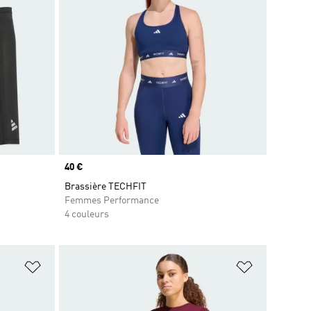
Prix
40 €
Brassière TECHFIT
Femmes Performance
4 couleurs
is
Ajouter à la Liste de produits favoris
Ajouter à la