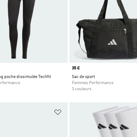
Prix
35 €
g poche dissimulée Techfit
Sac de sport
rformance
Femmes Performance
3 couleurs
ste de produits favoris
Ajouter à la Liste de produits favor