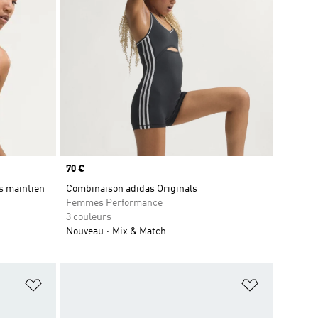
Prix
70 €
ls maintien
Combinaison adidas Originals
Femmes Performance
3 couleurs
Nouveau
Mix & Match
is
Ajouter à la Liste de produits favoris
Ajouter à la