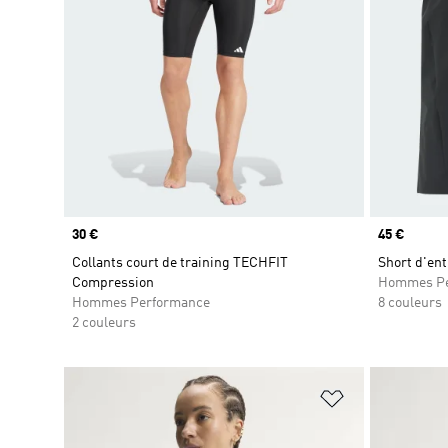
Prix
30 €
Prix
45 €
Collants court de training TECHFIT
Short d'ent
Compression
Hommes Pe
Hommes Performance
8 couleurs
2 couleurs
Ajouter à la Li