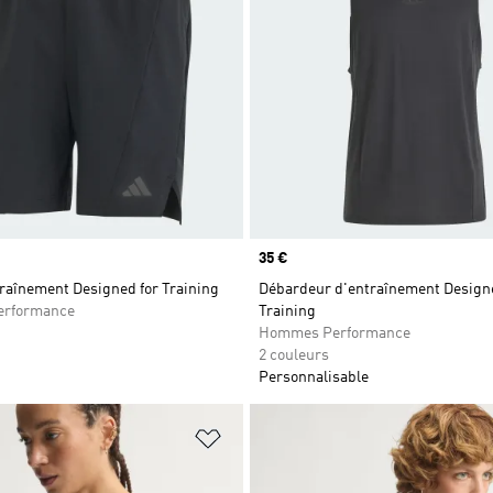
Prix
35 €
raînement Designed for Training
Débardeur d'entraînement Designe
rformance
Training
Hommes Performance
2 couleurs
Personnalisable
ste de produits favoris
Ajouter à la Liste de produits favor