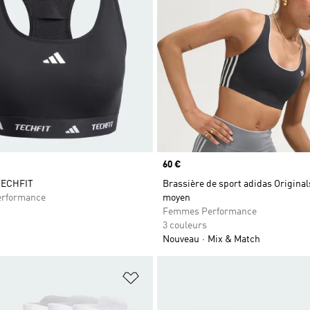
Prix
60 €
TECHFIT
Brassière de sport adidas Origina
rformance
moyen
Femmes Performance
3 couleurs
Nouveau
Mix & Match
ste de produits favoris
Ajouter à la Liste de produits favor