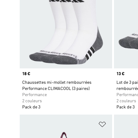
Prix
18 €
Prix
13 €
Chaussettes mi-mollet rembourrées
Lot de 3 pa
Performance CLIMACOOL (3 paires)
rembourré
Performance
Performan
2 couleurs
2 couleurs
Pack de 3
Pack de 3
Ajouter à la Li