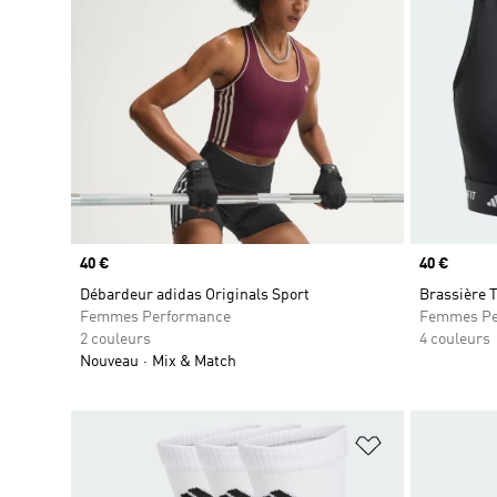
Prix
40 €
Prix
40 €
Débardeur adidas Originals Sport
Brassière 
Femmes Performance
Femmes Pe
2 couleurs
4 couleurs
Nouveau
Mix & Match
Ajouter à la Li