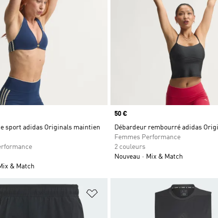
Prix
50 €
e sport adidas Originals maintien
Débardeur rembourré adidas Origi
Femmes Performance
rformance
2 couleurs
Nouveau
Mix & Match
Mix & Match
ste de produits favoris
Ajouter à la Liste de produits favor