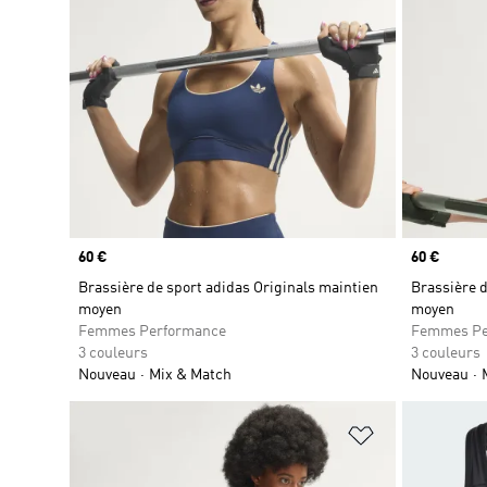
Prix
60 €
Prix
60 €
Brassière de sport adidas Originals maintien
Brassière d
moyen
moyen
Femmes Performance
Femmes Pe
3 couleurs
3 couleurs
Nouveau
Mix & Match
Nouveau
Ajouter à la Li