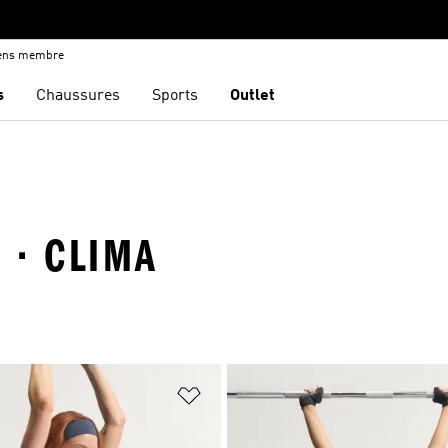
iens membre
s
Chaussures
Sports
Outlet
 · CLIMA
ste de produits favoris
Ajouter à la Liste de produits favor