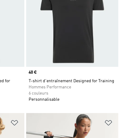
Prix
40 €
d for
T-shirt d'entraînement Designed for Training
Hommes Performance
6 couleurs
Personnalisable
is
Ajouter à la Liste de produits favoris
Ajouter à la