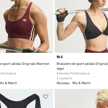
Prix
50 €
e sport adidas Originals Maintien
Brassière de sport adidas Origina
léger
rformance
Femmes Performance
2 couleurs
Mix & Match
Nouveau
Mix & Match
ste de produits favoris
Ajouter à la Liste de produits favor