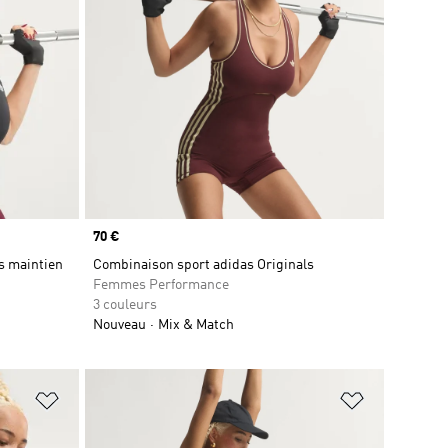
Prix
70 €
ls maintien
Combinaison sport adidas Originals
Femmes Performance
3 couleurs
Nouveau
Mix & Match
is
Ajouter à la Liste de produits favoris
Ajouter à la