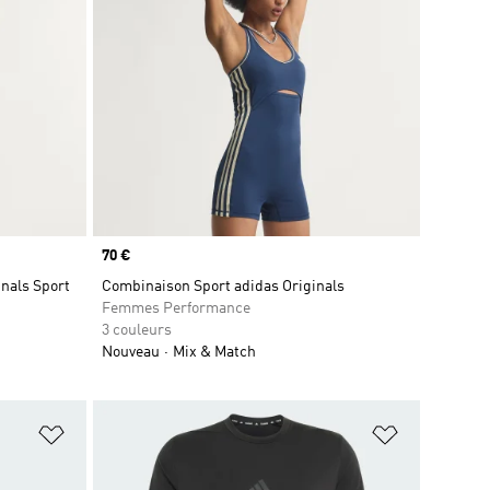
Prix
70 €
nals Sport
Combinaison Sport adidas Originals
Femmes Performance
3 couleurs
Nouveau
Mix & Match
is
Ajouter à la Liste de produits favoris
Ajouter à la