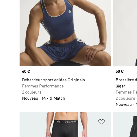
Prix
40 €
Prix
50 €
Débardeur sport adidas Originals
Brassière d
Femmes Performance
léger
2 couleurs
Femmes Pe
Nouveau
Mix & Match
2 couleurs
Nouveau
Ajouter à la Li