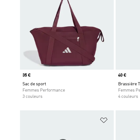
Prix
35 €
Prix
40 €
Sac de sport
Brassière 
Femmes Performance
Femmes Pe
3 couleurs
4 couleurs
Ajouter à la Li