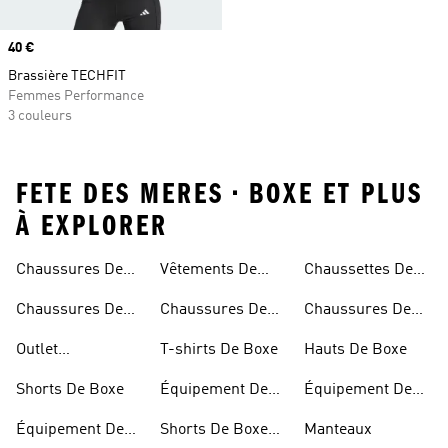
Prix
40 €
Brassière TECHFIT
Femmes Performance
3 couleurs
FETE DES MERES • BOXE ET PLUS
À EXPLORER
Chaussures De
Vêtements De
Chaussettes De
Personnalisable
Boxe
Boxe
Boxe Pour
Chaussures De
Chaussures De
Chaussures De
Homme
Boxe Pour
Boxe Pour
Boxe Blanches
Outlet
T-shirts De Boxe
Hauts De Boxe
Femme
Homme
Équipement De
Shorts De Boxe
Équipement De
Équipement De
Boxe
Boxe Pour Enfant
Boxe Pour
Équipement De
Shorts De Boxe
Manteaux
Homme