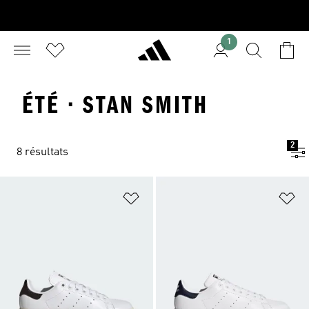
1
ÉTÉ · STAN SMITH
2
8 résultats
Ajouter à la Liste de produits favor
Aj