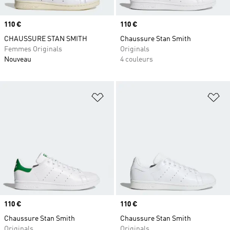
Prix
110 €
Prix
110 €
CHAUSSURE STAN SMITH
Chaussure Stan Smith
Femmes Originals
Originals
Nouveau
4 couleurs
Ajouter à la Liste de produits favor
Aj
Prix
110 €
Prix
110 €
Chaussure Stan Smith
Chaussure Stan Smith
Originals
Originals