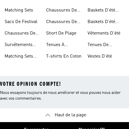
Festival
Vacances
Pour Hommes
Matching Sets
Chaussures De
Baskets D'été
Plage Pour
Pour Femmes
Sacs De Festival
Chaussures De
Baskets D'été
Hommes
Plage Pour
Pour Enfants
Chaussures De
Short De Plage
Vêtements D'été
Femmes
Festival
Survêtements
Tenues À
Tenues De
Matching Pour
Imprimé Floral
Printemps
Matching Sets
T-shirts En Coton
Vestes D'été
Femmes
Pour Enfants
VOTRE OPINION COMPTE!
Nous essayons toujours de nous améliorer et vous pouvez nous aider
avec vos commentaires.
Haut de la page