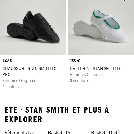
Prix
120 €
Prix
100 €
CHAUSSURE STAN SMITH LO
BALLERINE STAN SMITH LO
PRO
Femmes Originals
Femmes Originals
3 couleurs
6 couleurs
ETE • STAN SMITH ET PLUS À
EXPLORER
Vêtements De
Baskets De
Baskets D'été