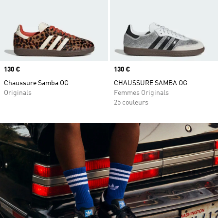
Prix
130 €
Prix
130 €
Chaussure Samba OG
CHAUSSURE SAMBA OG
Originals
Femmes Originals
25 couleurs