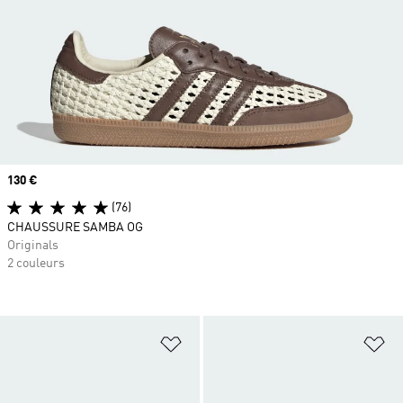
Prix
130 €
(76)
CHAUSSURE SAMBA OG
Originals
2 couleurs
Ajouter à la Liste de produits favor
Aj