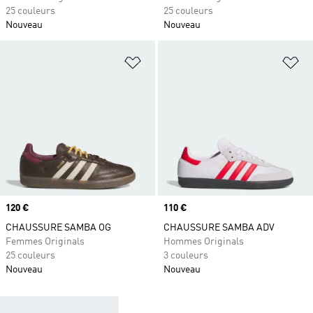
25 couleurs
25 couleurs
Nouveau
Nouveau
Ajouter à la Liste de produits favor
Aj
Prix
120 €
Prix
110 €
CHAUSSURE SAMBA OG
CHAUSSURE SAMBA ADV
Femmes Originals
Hommes Originals
25 couleurs
3 couleurs
Nouveau
Nouveau