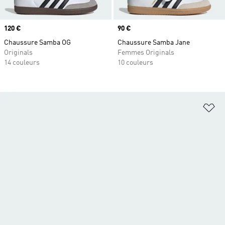
Prix
120 €
Prix
90 €
Chaussure Samba OG
Chaussure Samba Jane
Originals
Femmes Originals
14 couleurs
10 couleurs
Aj