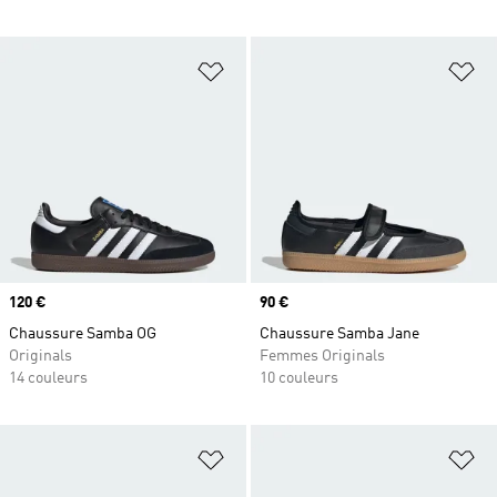
Ajouter à la Liste de produits favor
Aj
Prix
120 €
Prix
90 €
Chaussure Samba OG
Chaussure Samba Jane
Originals
Femmes Originals
14 couleurs
10 couleurs
Ajouter à la Liste de produits favor
Aj