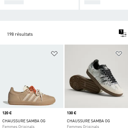
SPEZIAL
SAMBA
1
198 résultats
Ajouter à la Liste de produits favor
Aj
Prix
120 €
Prix
130 €
CHAUSSURE SAMBA OG
CHAUSSURE SAMBA OG
Femmes Originals
Femmes Originals