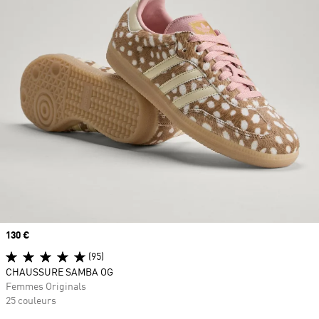
Prix
130 €
(95)
CHAUSSURE SAMBA OG
Femmes Originals
25 couleurs