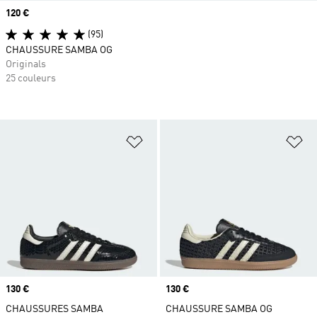
Prix
120 €
(95)
CHAUSSURE SAMBA OG
Originals
25 couleurs
Ajouter à la Liste de produits favor
Aj
Prix
130 €
Prix
130 €
CHAUSSURES SAMBA
CHAUSSURE SAMBA OG