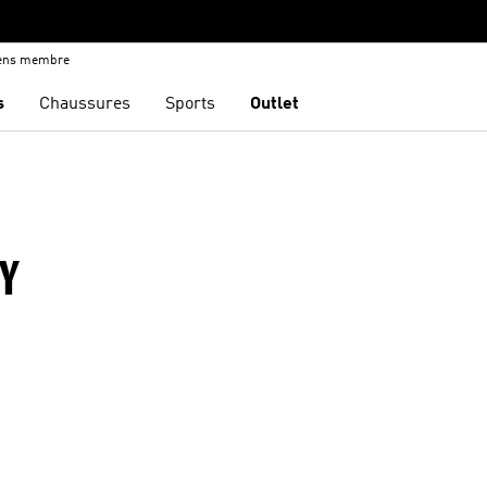
iens membre
s
Chaussures
Sports
Outlet
DY
ste de produits favoris