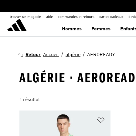
trouver un magasin
aide
commandes et retours
cartes cadeaux
dev
Hommes
Femmes
Enfant
Retour
Accueil
algérie
AEROREADY
ALGÉRIE · AEROREA
1 résultat
Ajouter à la Li