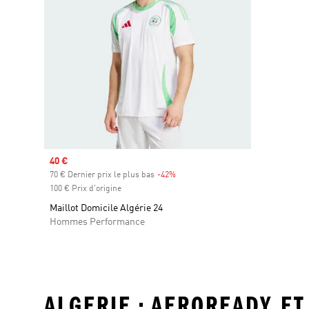
Prix soldé
40 €
70 € Dernier prix le plus bas
-42%
Rabais
100 € Prix d'origine
Maillot Domicile Algérie 24
Hommes Performance
ALGERIE • AEROREADY ET