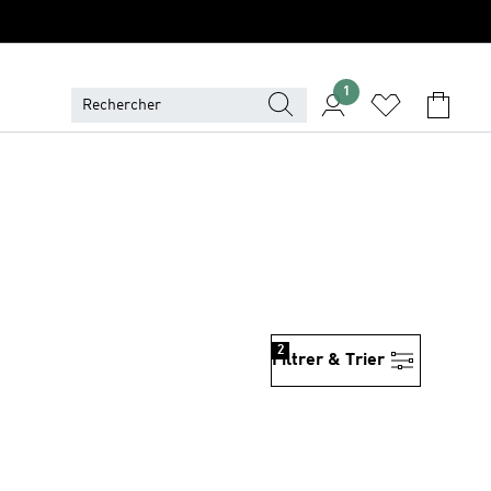
1
2
Filtrer & Trier