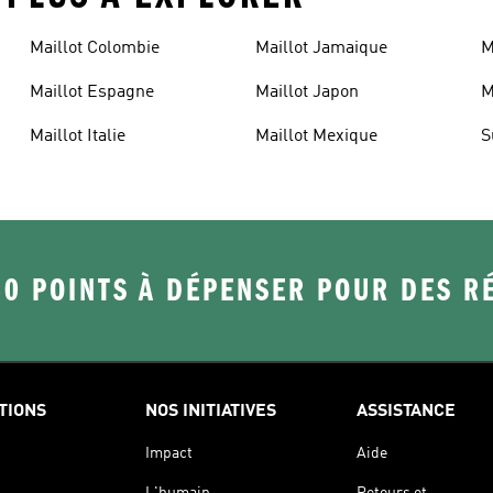
Maillot Colombie
Maillot Jamaique
M
Maillot Espagne
Maillot Japon
M
Maillot Italie
Maillot Mexique
S
50 POINTS À DÉPENSER POUR DES 
TIONS
NOS INITIATIVES
ASSISTANCE
Impact
Aide
L'humain
Retours et