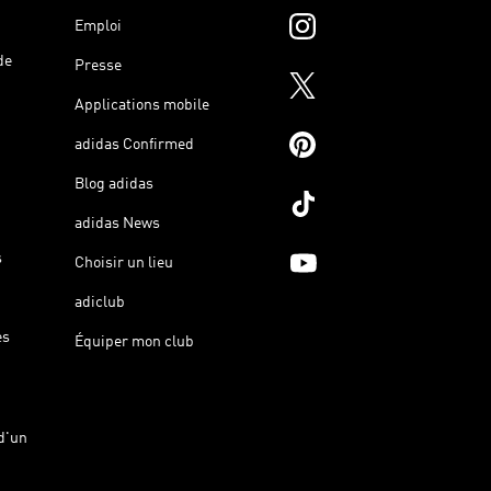
Emploi
de
Presse
Applications mobile
adidas Confirmed
Blog adidas
adidas News
s
Choisir un lieu
adiclub
es
Équiper mon club
d'un