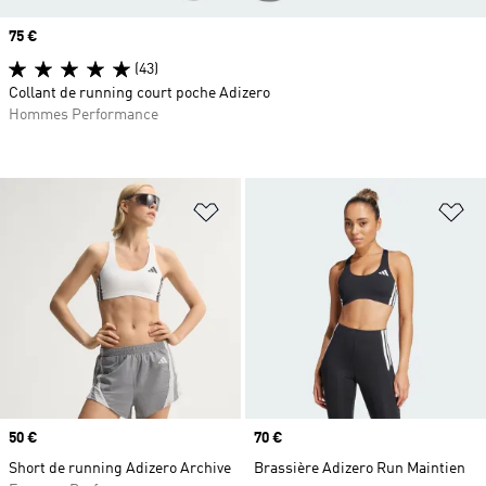
Prix
75 €
(43)
Collant de running court poche Adizero
Hommes Performance
Ajouter à la Liste de produits favor
Aj
Prix
50 €
Prix
70 €
Short de running Adizero Archive
Brassière Adizero Run Maintien