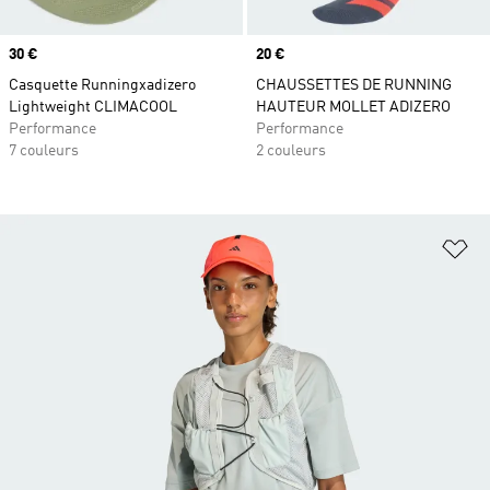
Prix
30 €
Prix
20 €
Casquette Runningxadizero
CHAUSSETTES DE RUNNING
Lightweight CLIMACOOL
HAUTEUR MOLLET ADIZERO
Performance
Performance
7 couleurs
2 couleurs
Aj