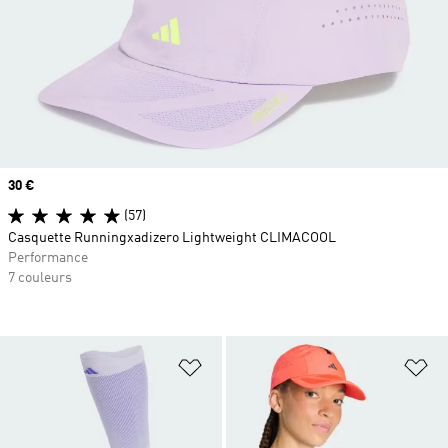
Prix
30 €
(57)
Casquette Runningxadizero Lightweight CLIMACOOL
Performance
7 couleurs
Ajouter à la Liste de produits favor
Aj