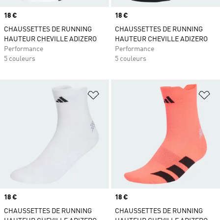
Prix
18 €
Prix
18 €
CHAUSSETTES DE RUNNING
CHAUSSETTES DE RUNNING
HAUTEUR CHEVILLE ADIZERO
HAUTEUR CHEVILLE ADIZERO
Performance
Performance
5 couleurs
5 couleurs
Ajouter à la Liste de produits favor
Aj
Prix
18 €
Prix
18 €
CHAUSSETTES DE RUNNING
CHAUSSETTES DE RUNNING