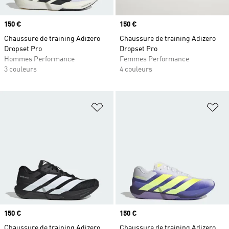
Prix
150 €
Prix
150 €
Chaussure de training Adizero
Chaussure de training Adizero
Dropset Pro
Dropset Pro
Hommes Performance
Femmes Performance
3 couleurs
4 couleurs
Ajouter à la Liste de produits favor
Aj
Prix
150 €
Prix
150 €
Chaussure de training Adizero
Chaussure de training Adizero