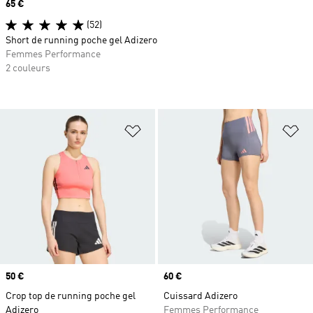
Prix
65 €
(52)
Short de running poche gel Adizero
Femmes Performance
2 couleurs
Ajouter à la Liste de produits favor
Aj
Prix
50 €
Prix
60 €
Crop top de running poche gel
Cuissard Adizero
Adizero
Femmes Performance