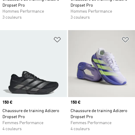
Dropset Pro
Dropset Pro
Hommes Performance
Hommes Performance
3 couleurs
3 couleurs
Ajouter à la Liste de produits favor
Aj
Prix
150 €
Prix
150 €
Chaussure de training Adizero
Chaussure de training Adizero
Dropset Pro
Dropset Pro
Femmes Performance
Femmes Performance
4 couleurs
4 couleurs