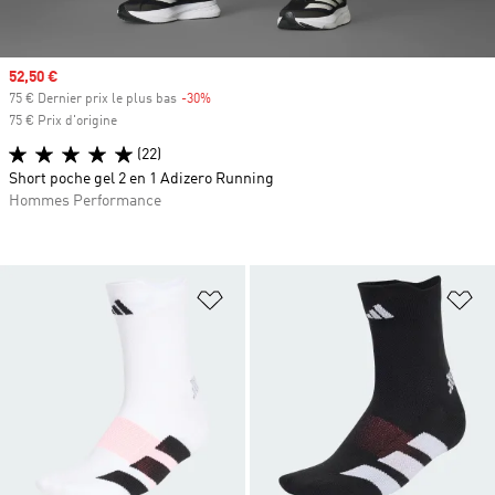
Prix soldé
52,50 €
75 € Dernier prix le plus bas
-30%
Rabais
75 € Prix d'origine
(22)
Short poche gel 2 en 1 Adizero Running
Hommes Performance
Ajouter à la Liste de produits favor
Aj