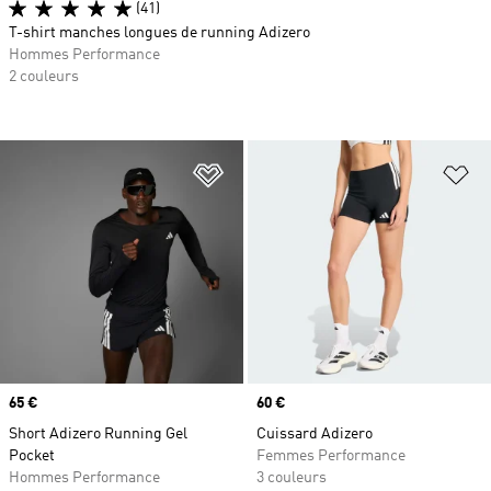
(41)
T-shirt manches longues de running Adizero
Hommes Performance
2 couleurs
Ajouter à la Liste de produits favor
Aj
Prix
65 €
Prix
60 €
Short Adizero Running Gel
Cuissard Adizero
Pocket
Femmes Performance
Hommes Performance
3 couleurs