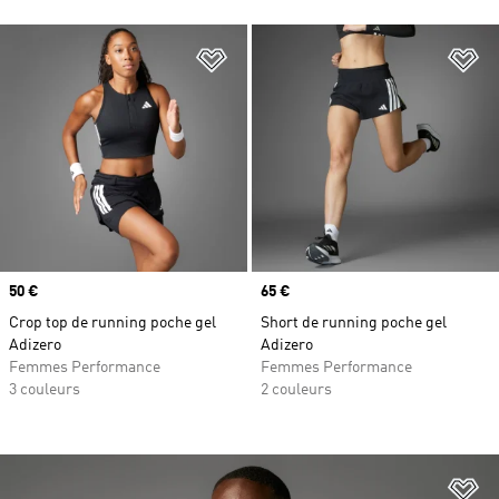
Ajouter à la Liste de produits favor
Aj
Prix
50 €
Prix
65 €
Crop top de running poche gel
Short de running poche gel
Adizero
Adizero
Femmes Performance
Femmes Performance
3 couleurs
2 couleurs
Aj