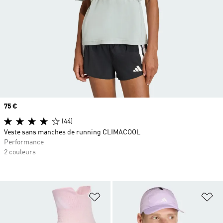
Prix
75 €
(44)
Veste sans manches de running CLIMACOOL
Performance
2 couleurs
Ajouter à la Liste de produits favor
Aj