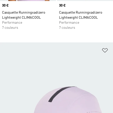
Prix
30 €
Prix
30 €
Casquette Runningxadizero
Casquette Runningxadizero
Lightweight CLIMACOOL
Lightweight CLIMACOOL
Performance
Performance
7 couleurs
7 couleurs
Aj