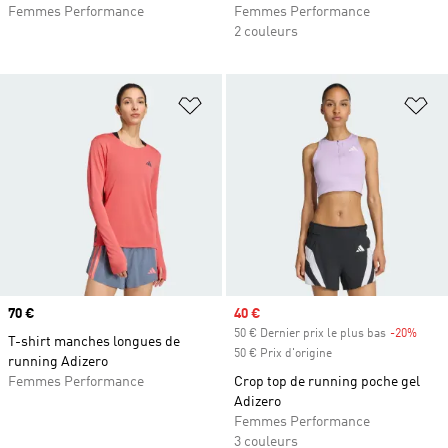
Femmes Performance
Femmes Performance
2 couleurs
Ajouter à la Liste de produits favor
Aj
Prix
70 €
Prix soldé
40 €
50 € Dernier prix le plus bas
-20%
Rabai
T-shirt manches longues de
50 € Prix d'origine
running Adizero
Femmes Performance
Crop top de running poche gel
Adizero
Femmes Performance
3 couleurs