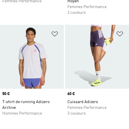
Femmes Performance
moyen
Femmes Performance
2 couleurs
Ajouter à la Liste de produits favor
Aj
Prix
50 €
Prix
60 €
T-shirt de running Adizero
Cuissard Adizero
Archive
Femmes Performance
Hommes Performance
3 couleurs