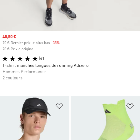
Prix soldé
45,50 €
70 € Dernier prix le plus bas
-35%
Rabais
70 € Prix d'origine
(41)
T-shirt manches longues de running Adizero
Hommes Performance
2 couleurs
Ajouter à la Liste de produits favor
Aj