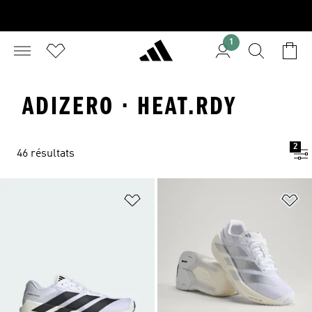
1
ADIZERO · HEAT.RDY
2
46 résultats
Ajouter à la Liste de produits favor
Aj