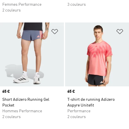
Femmes Performance
3 couleurs
2 couleurs
Ajouter à la Liste de produits favor
Aj
Prix
65 €
Prix
65 €
Short Adizero Running Gel
T-shirt de running Adizero
Pocket
Aspyre Unitefit
Hommes Performance
Performance
2 couleurs
2 couleurs