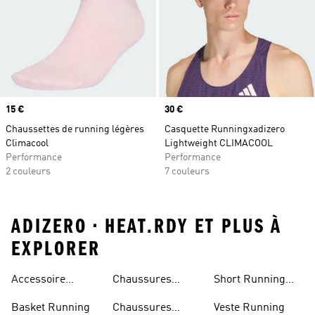
Prix
15 €
Prix
30 €
Chaussettes de running légères
Casquette Runningxadizero
Climacool
Lightweight CLIMACOOL
Performance
Performance
2 couleurs
7 couleurs
ADIZERO • HEAT.RDY ET PLUS À
EXPLORER
Accessoire
Chaussures
Short Running
Running
Marathon
Homme
Basket Running
Chaussures
Veste Running