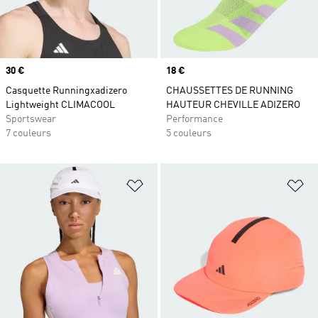
Prix
30 €
Prix
18 €
Casquette Runningxadizero
CHAUSSETTES DE RUNNING
Lightweight CLIMACOOL
HAUTEUR CHEVILLE ADIZERO
Sportswear
Performance
7 couleurs
5 couleurs
Ajouter à la Liste de produits favor
Aj