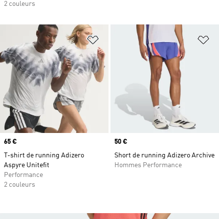
2 couleurs
Ajouter à la Liste de produits favor
Aj
Prix
65 €
Prix
50 €
T-shirt de running Adizero
Short de running Adizero Archive
Aspyre Unitefit
Hommes Performance
Performance
2 couleurs