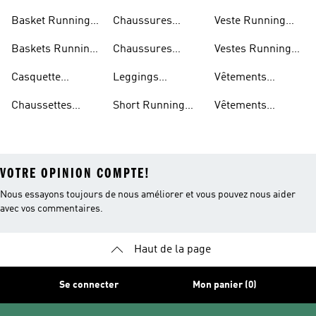
Running
Basket Running
Chaussures
Veste Running
Homme
Running Femmes
Femme
Baskets Running
Chaussures
Vestes Running
Femme
Running Hommes
Homme
Casquette
Leggings
Vêtements
Running
Running Femme
Running Femme
Chaussettes
Short Running
Vêtements
Running
Femme
Running Homme
VOTRE OPINION COMPTE!
Nous essayons toujours de nous améliorer et vous pouvez nous aider
avec vos commentaires.
Haut de la page
Se connecter
Mon panier (0)