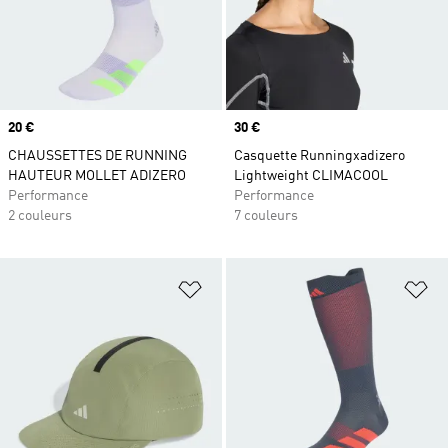
Prix
20 €
Prix
30 €
CHAUSSETTES DE RUNNING
Casquette Runningxadizero
HAUTEUR MOLLET ADIZERO
Lightweight CLIMACOOL
Performance
Performance
2 couleurs
7 couleurs
Ajouter à la Liste de produits favor
Aj