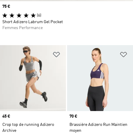
Prix
75 €
(6)
Short Adizero Labrum Gel Pocket
Femmes Performance
Ajouter à la Liste de produits favor
Aj
Prix
45 €
Prix
70 €
Crop top de running Adizero
Brassière Adizero Run Maintien
Archive
moyen